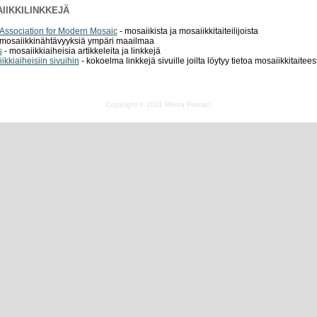
IIKKILINKKEJÄ
 Association for Modern Mosaic
- mosaiikista ja mosaiikkitaiteilijoista
 mosaiikkinähtävyyksiä ympäri maailmaa
s
- mosaiikkiaiheisia artikkeleita ja linkkejä
ikkiaiheisiin sivuihin
- kokoelma linkkejä sivuille joilta löytyy tietoa mosaiikkitaitee
Copyright © 2011 Minna Floman