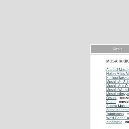
Kotiin
MOSAIIKKIK
Artefact Mosai
Helen Miles M
Kulttuurikesku
Mosaic Art Sc
Mosaic Arts On
Mosaic Works
Mosaiikkimyy
Orsoni
- kursse
Petros
- mosai
Scuola Mosaicis
Sinno Kädenta
Tabularasa
- m
West Dean Co
Xinamarie
- ku