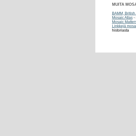
MUITA MOSA
BAMM, British
Mosaic Atlas
-
Mosaic Matter
Linkkejä mosai
historiasta