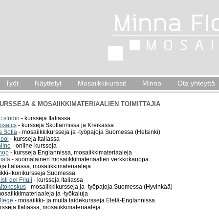
Työt
Näyttelyt
Mosaiikkikurssit
Minna
Ota yhteyttä
URSSEJA & MOSAIIKKIMATERIAALIEN TOIMITTAJIA
c studio
- kursseja Italiassa
osaics
- kursseja Skotlannissa ja Kreikassa
s Sofia
- mosaiikkikursseja ja -työpajoja Suomessa (Helsinki)
hool
- kursseja Italiassa
line
- online-kursseja
hop
- kursseja Englannissa, mosaiikkimateriaaleja
mälä
- suomalainen mosaiikkimateriaalien verkkokauppa
ja Italiassa, mosaiikkimateriaaleja
ikki-ikonikursseja Suomessa
ti del Friuli
- kursseja Italiassa
itokeskus
- mosaiikkikursseja ja -työpajoja Suomessa (Hyvinkää)
osaiikkimateriaaleja ja -työkaluja
llege
- mosaiikki- ja muita taidekursseja Etelä-Englannissa
rsseja Italiassa, mosaiikkimateriaaleja